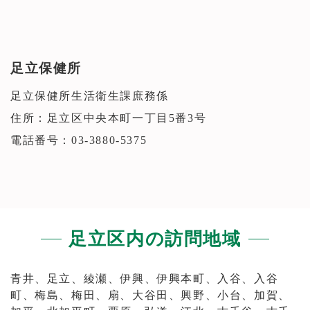
キャンセル料金について
ご予約指定日時の前日同時刻以降(24時間以内)の
お取り消しは、キャンセル料として￥10000ご請
求申し上げます。
足立保健所
(前日24時間以前のお取り消しや、日時ご変更は
可能な限り無料にて承ります)
足立保健所生活衛生課庶務係
尚、同様に弊社都合（不測の事故や設備故障
住所：足立区中央本町一丁目5番3号
等）により伺えない場合も￥10000の違約金をお
支払い致します。
電話番号：03-3880-5375
一部サービスエリアについて
弊社（大田区）から遠方地域(青梅街道、京葉道
路、厚木道路方面等)は道中の渋滞を考慮して通
勤時間帯や休日前土曜日等はお伺い出来ない場
足立区内の訪問地域
合がございます。
但し、以前ご利用頂きましたお客様につきまし
青井、足立、綾瀬、伊興、伊興本町、入谷、入谷
てはご相談させて頂きますのでお申し出下さい
町、梅島、梅田、扇、大谷田、興野、小台、加賀、
ませ。