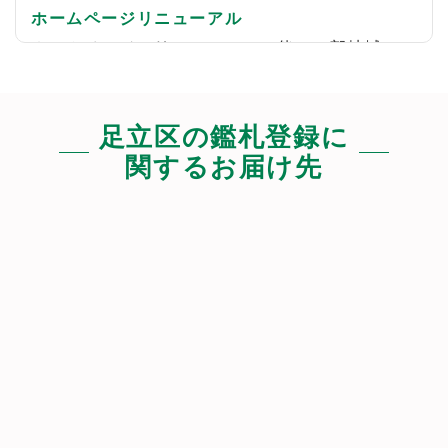
ホームページリニューアル
ホームページのリニューアルに伴い一部地域の
料金を実情に併せ調整致しました。
燃料費や仏具等の高騰が続いております。
ご理解のほど頂きますようお願い申し上げま
足立区の鑑札登録に
す。
関するお届け先
深夜早朝のご予約について
事前にご予約頂ければ可能な限り対応させて頂
きますが、過労運転による交通事故防止の見地
から、ご住所や前後の予約状況によってはお伺
い出来ない場合がございます。予めご了承下さ
い。
また、お電話での受付は原則7～23時までとし、
それ以降はお申し込みフォームからお願いしま
す。