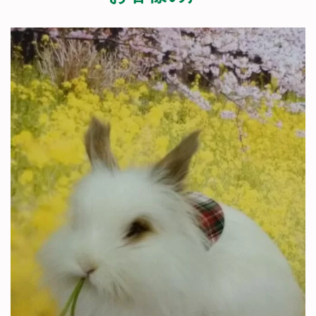
キャンディーカプセル販売終了
取扱い終了となりましたのでお求めの方はお手
数ですが
楽天市場、
アマゾン
等
にてお求め下さ
い。
尚、アルミカプセルは新色も含め各色ございま
すのでご利用下さいませ。
福山営業所スタートのお知らせ
広島県福山市にて新型火葬車でのサービス開始
致しました。
55cm/7kg以下のお子様専用となります。
ペット訪問セレモニー福山