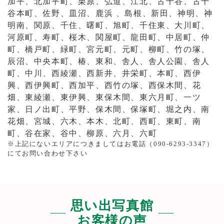
加平、北加平町、栗原、弘道、江北、古千谷、古千
谷本町、佐野、皿沼、鹿浜 、島根、新田、神明、神
2号車完成しました。
明南、関原、千住、曙町、旭町、千住東、大川町、
河原町、寿町、桜木、関屋町、龍田町、中居町、仲
町、橋戸町、緑町、宮元町、元町、柳町、竹の塚、
辰沼、中央本町、椿、東和、舎人、舎人公園、舎人
町、中川、西綾瀬、西新井、井栄町、本町、西伊
興、西伊興町、西加平、西竹の塚、西保木間、花
畑、東綾瀬、東伊興、東保木間、東六月町、一ツ
家、日ノ出町、平野、保木間、保塚町、堀之内、南
花畑、宮城、六木、本木、北町、西町、東町、南
町、谷在家、谷中、柳原、六月、六町
※上記にないエリアにつきましてはお電話（090-6293-3347）
小回りの効く軽自動車で主に6kg以下、体長
にてお問い合わせ下さい
55cm以下の小型犬や猫ちゃんなどの小動物に特
化した火葬車です。
長年培った経験からの完全オーダーメイドで、
特許技術を生かした環境にも優しい最新火葬炉
思い出写真館
を搭載しております。田村潤が担当致します。
お客様の声