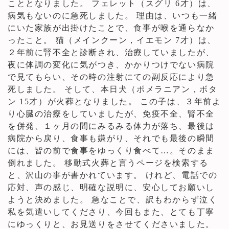
こととなりました。 フェレット（スグリ 6才）は、
病気もないのに急死しました。 理由は、いつも一緒
にいた家族が出掛けたことで、食事が喉を通らなか
ったこと。 猫（メインクーン，イエモン 7才）は、
２年前に腎不全と診断され、治療していましたが、
夜に体調の変化に気がつき、かかりつけでない病院
で見てもらい、その時の注射にての副反応により急
死しました。 そして、本日犬（ポメラニアン，ボタ
ン 15才）が火葬となりました。 この子は、３年前よ
り心臓の治療をしていましたが、免疫不全、腎不全
を併発、１ヶ月の間にみるみる体力が落ち、最後は
病院から戻り、食事も嫌がり、それでも最後の瞬間
には、皆の前で食事をゆっくり食べて…。そのまま
倒れました。 移動式火葬と言うページを検索する
と、沢山の事が書かれています。 けれど、電話での
応対、声の感じ、明確な説明に、安心してお願いし
ようと決めました。 急なことで、訳もわからず泣く
私を気遣いしてくださり、今回もまた、とても丁寧
にゆっくりと、お見送りをさせてくださいました。