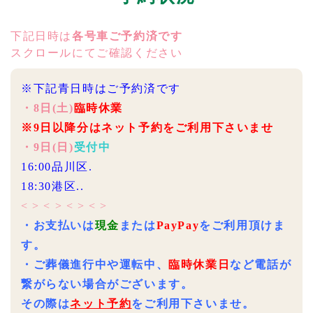
下記日時は
各号車ご予約済です
スクロールにてご確認ください
※下記青日時はご予約済です
・8日(土)
臨時休業
※9日以降分はネット予約をご利用下さいませ
・9日(日)
受付中
16:00品川区.
18:30港区..
< > < > < > < >
・お支払いは
現金
または
PayPay
をご利用頂けま
す。
・ご葬儀進行中や運転中、
臨時休業日
など電話が
繋がらない場合がございます。
その際は
ネット予約
をご利用下さいませ。